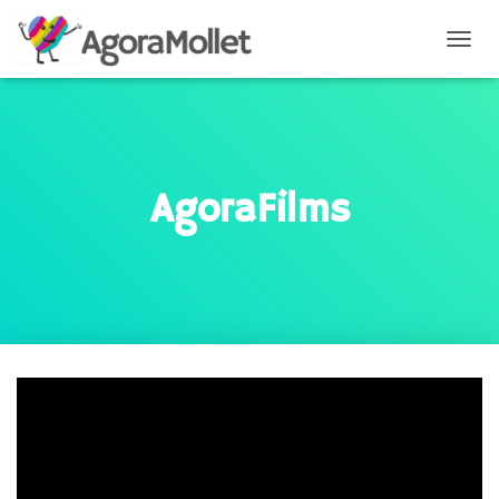
C
A
M
B
I
A
AgoraFilms
R
M
O
D
O
D
E
N
A
V
E
G
A