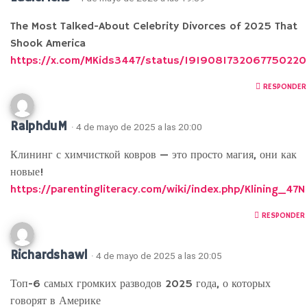
The Most Talked-About Celebrity Divorces of 2025 That
Shook America
https://x.com/MKids3447/status/1919081732067750220
RESPONDER
RalphduM
· 4 de mayo de 2025 a las 20:00
Клининг с химчисткой ковров — это просто магия, они как
новые!
https://parentingliteracy.com/wiki/index.php/Klining_47N
RESPONDER
Richardshawl
· 4 de mayo de 2025 a las 20:05
Топ-6 самых громких разводов 2025 года, о которых
говорят в Америке