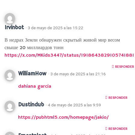
Irvinbot
· 3 de mayo de 2025 a las 15:22
В недрах Земли обнаружен скрытый живой мир весом
свыше 20 миллиардов тонн
https://x.com/MKids3447/status/1918643829105741881
RESPONDER
WilliamHow
· 3 de mayo de 2025 a las 21:16
dahiana garcia
RESPONDER
Dustindub
· 4 de mayo de 2025 a las 9:59
https://pubhtml5.com/homepage/jakio/
RESPONDER