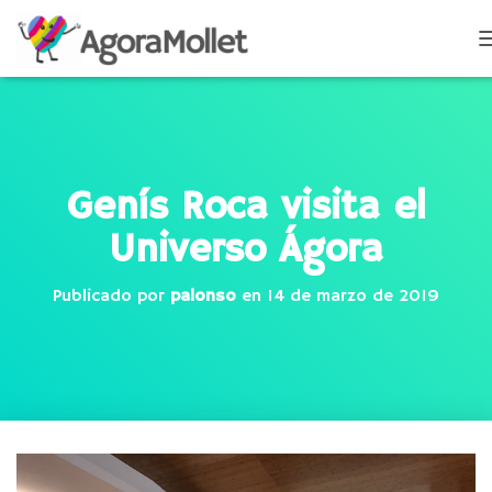
Genís Roca visita el
Universo Ágora
Publicado por
palonso
en
14 de marzo de 2019