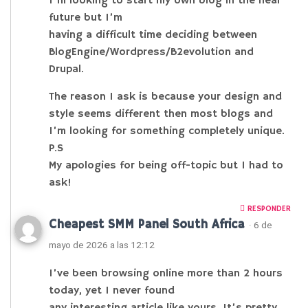
I’m looking to start my own blog in the near
future but I’m
having a difficult time deciding between
BlogEngine/Wordpress/B2evolution and
Drupal.
The reason I ask is because your design and
style seems different then most blogs and
I’m looking for something completely unique.
P.S
My apologies for being off-topic but I had to
ask!
RESPONDER
Cheapest SMM Panel South Africa
· 6 de
mayo de 2026 a las 12:12
I’ve been browsing online more than 2 hours
today, yet I never found
any interesting article like yours. It’s pretty